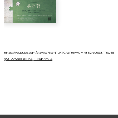
https://youtube.com/playlist?list=PLKTCAcRnvVGMk8B2reU668FRkvBf
gVUR2&si=Ci0BeAj6_BkbZm_4