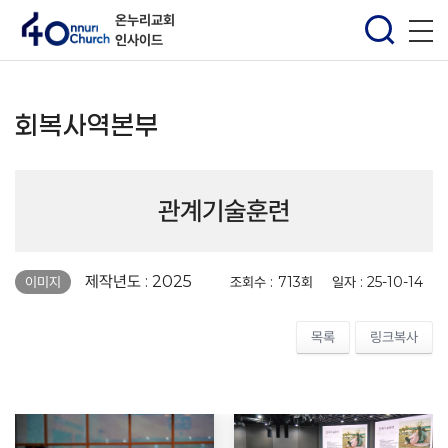
온누리교회
인사이드
회복사역본부
관계기술훈련
페이지 정보
제작년도 : 2025
조회수 :
713회
일자 :
25-10-14
이미지
목록
링크복사