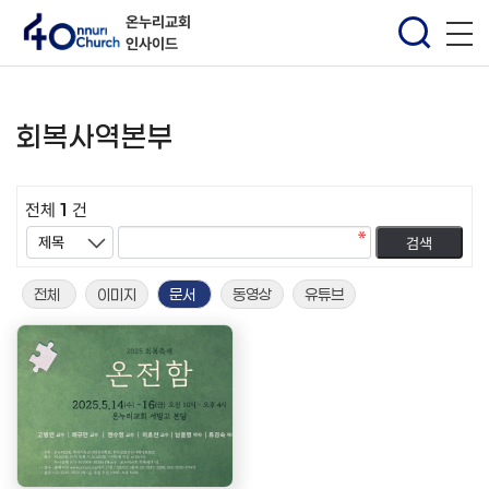
온누리교회
인사이드
회복사역본부
전체
1
건
전체
이미지
문서
동영상
유튜브