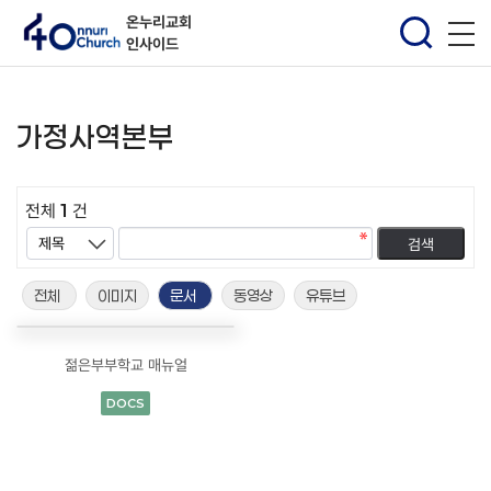
온누리교회
인사이드
가정사역본부
전체
1
건
전체
이미지
문서
동영상
유튜브
젊은부부학교 매뉴얼
DOCS