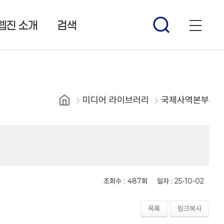
웹진 소개
검색
미디어 라이브러리
국제사역본부
조회수 :
487회
일자 :
25-10-02
목록
링크복사