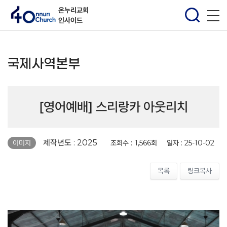
온누리교회
인사이드
국제사역본부
[영어예배] 스리랑카 아웃리치
페이지 정보
제작년도 : 2025
조회수 :
1,566회
일자 :
25-10-02
이미지
목록
링크복사