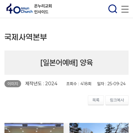
온누리교회
인사이드
국제사역본부
[일본어예배] 양육
페이지 정보
제작년도 : 2024
조회수 :
418회
일자 :
25-09-24
이미지
목록
링크복사