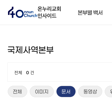
온누리교회
본부별 백서
인사이드
국제사역본부
전체
0
건
전체
이미지
문서
동영상