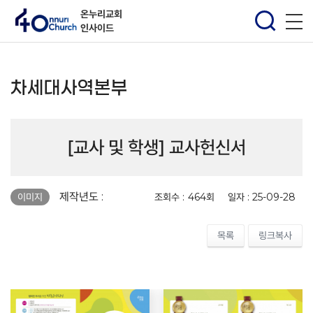
온누리교회
인사이드
차세대사역본부
[교사 및 학생] 교사헌신서
페이지 정보
제작년도 :
조회수 :
464회
일자 :
25-09-28
이미지
목록
링크복사