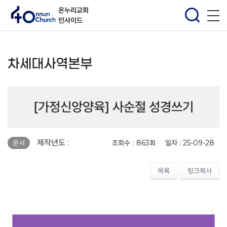
온누리교회
인사이드
차세대사역본부
[가정신앙양육] 사순절 성경쓰기
페이지 정보
제작년도 :
조회수 :
863회
일자 :
25-09-28
문서
목록
링크복사