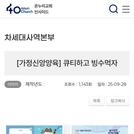
온누리교회
인사이드
차세대사역본부
[가정신앙양육] 큐티하고 빙수먹자
페이지 정보
제작년도 :
조회수 :
1,143회
일자 :
25-09-28
이미지
목록
링크복사