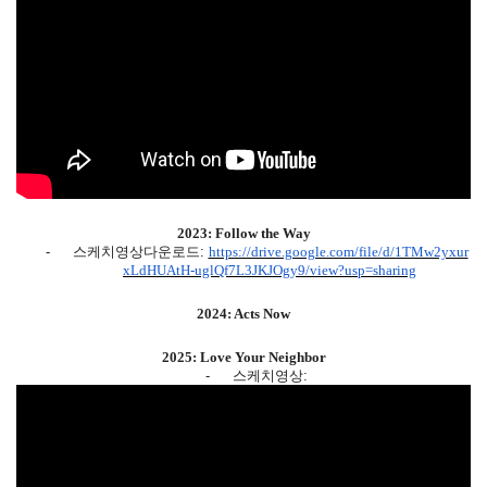
2023: Follow the Way
-
스케치영상다운로드:
https://drive.google.com/file/d/1TMw2yxur
xLdHUAtH-uglQf7L3JKJOgy9/view?usp=sharing
2024: Acts Now
2025: Love Your Neighbor
-
스케치영상: