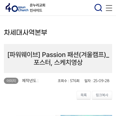
온누리교회
인사이드
차세대사역본부
[파워웨이브] Passion 패션(겨울캠프)_
포스터, 스케치영상
페이지 정보
제작년도 :
조회수 :
576회
일자 :
25-09-28
이미지
목록
링크복사