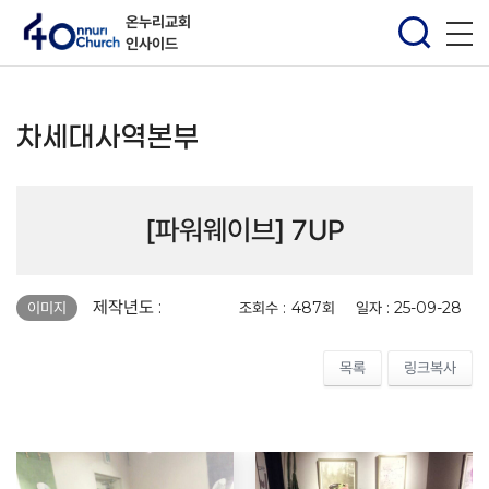
온누리교회
인사이드
차세대사역본부
[파워웨이브] 7UP
페이지 정보
제작년도 :
조회수 :
487회
일자 :
25-09-28
이미지
목록
링크복사