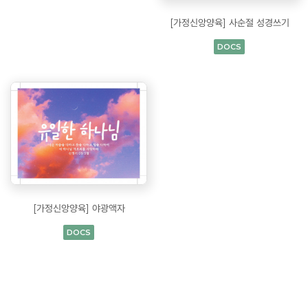
[가정신앙양육] 사순절 성경쓰기
DOCS
[가정신앙양육] 야광액자
DOCS